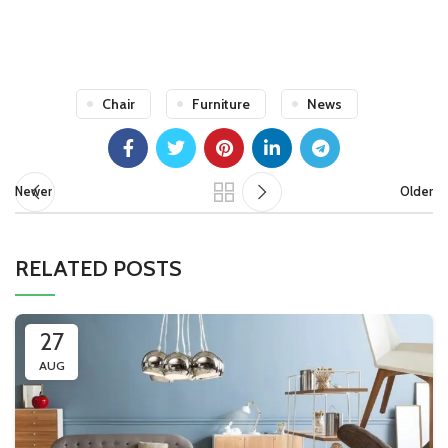
MD 20815
Chair
Furniture
News
Newer
Older
RELATED POSTS
27
AUG