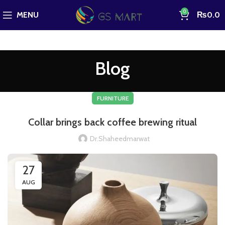
0
MENU
₨
0.0
Blog
FURNITURE
Collar brings back coffee brewing ritual
Dr.shaheedmarwat
27
AUG