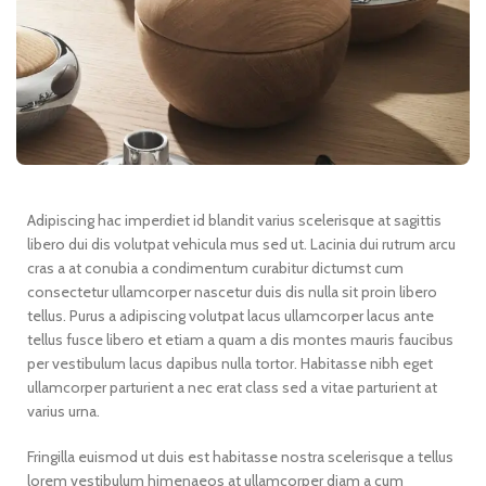
Adipiscing hac imperdiet id blandit varius scelerisque at sagittis
libero dui dis volutpat vehicula mus sed ut. Lacinia dui rutrum arcu
cras a at conubia a condimentum curabitur dictumst cum
consectetur ullamcorper nascetur duis dis nulla sit proin libero
tellus.
Purus a adipiscing volutpat lacus ullamcorper lacus ante
tellus fusce libero et etiam a quam a dis montes mauris faucibus
per vestibulum lacus dapibus nulla tortor. Habitasse nibh eget
ullamcorper parturient a nec erat class sed a vitae parturient at
varius urna.
Fringilla euismod ut duis est habitasse nostra scelerisque a tellus
lorem vestibulum himenaeos at ullamcorper diam a cum