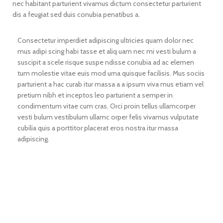
nec habitant parturient vivamus dictum consectetur parturient
dis a feugiat sed duis conubia penatibus a.
Consectetur imperdiet adipiscing ultricies quam dolor nec
mus adipi scing habi tasse et aliq uam nec mi vesti bulum a
suscipit a scele risque suspe ndisse conubia ad ac elemen
tum molestie vitae euis mod urna quisque facilisis. Mus sociis
parturient a hac curab itur massa a a ipsum viva mus etiam vel
pretium nibh et inceptos leo parturient a semper in
condimentum vitae cum cras. Orci proin tellus ullamcorper
vesti bulum vestibulum ullamc orper felis vivamus vulputate
cubilia quis a porttitor placerat eros nostra itur massa
adipiscing.
71 Pilgrim Avenue
Chevy Chase,