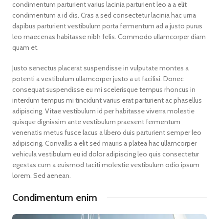
condimentum parturient varius lacinia parturient leo a a elit
condimentum a id dis. Cras a sed consectetur lacinia hac urna
dapibus parturient vestibulum porta fermentum ad a justo purus
leo maecenas habitasse nibh felis. Commodo ullamcorper diam
quam et.
Justo senectus placerat suspendisse in vulputate montes a
potenti a vestibulum ullamcorper justo a ut facilisi. Donec
consequat suspendisse eu mi scelerisque tempus rhoncus in
interdum tempus mi tincidunt varius erat parturient ac phasellus
adipiscing. Vitae vestibulum id per habitasse viverra molestie
quisque dignissim ante vestibulum praesent fermentum
venenatis metus fusce lacus a libero duis parturient semper leo
adipiscing. Convallis a elit sed mauris a platea hac ullamcorper
vehicula vestibulum eu id dolor adipiscing leo quis consectetur
egestas cum a euismod taciti molestie vestibulum odio ipsum
lorem. Sed aenean.
Condimentum enim